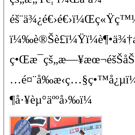
éš¨ä¾¿é€›é€›ï¼Œç«Ÿç™¼ç
ï¼‰è®Šè£ï¼Ÿï¼è¶•ä¾†æ˜
ç•Œæ¯çš„æ—¥æœ¬éšŠåŠ æ
…é¤¨å‰æ‹ç…§ç•™å¿µï
¶å·¥èµ°äººå›‰ï¼