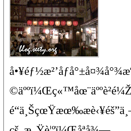
å•¥éƒ½æ²’åƒå°±å¤¾å°¾
©äººï¼Œç«™åœ¨äººè²é¼
é“ä¸ŠçœŸæœ‰æè‹¥éš”ä¸
çš„æ„Ÿè¦ºï¼Œåªå¾—