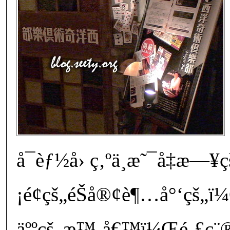
å¯èƒ½å› ç‚ºä¸æ˜¯å‡æ
¡é¢çš„éŠå®¢è¶…å°‘çš„ï
äººçš„æ™‚å€™ï¼Œé‚£ç¨