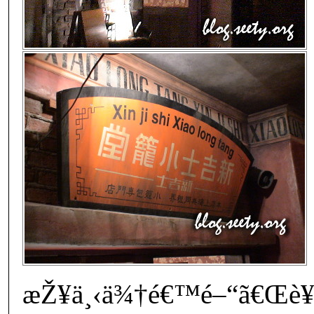
æŽ¥ä¸‹ä¾†é€™é–“ã€Œè