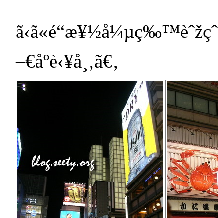
ã‹ã«é“æ¥½å¼µç‰™èˆžçˆª
–€åº­è‹¥å¸‚ã€‚