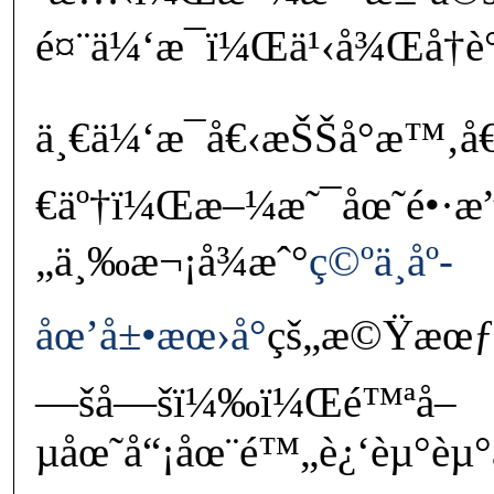
é¤¨ä¼‘æ¯ï¼Œä¹‹å¾Œå†è­
ä¸€ä¼‘æ¯å€‹æŠŠå°æ™‚å€
€äº†ï¼Œæ–¼æ˜¯åœ˜é•·æ
„ä¸‰æ¬¡å¾æˆ°
ç©ºä¸­åº­
åœ’å±•æœ›å°
çš„æ©Ÿæœƒï
—šå—šï¼‰ï¼Œé™ªå–
µåœ˜å“¡åœ¨é™„è¿‘èµ°èµ°