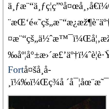
ä¸ƒæ¨“ä¸ƒç¦ç”ºå¤œå¸‚å€
¨æŒ‘é«˜çš„æ¨“æ¿æž¶è¨­ä
¤æ¨“çš„ä½ˆæ™¯ï¼Œå¦‚æž
‰åº¦å°±æ›´æ£’äº†ï¼ˆè¦è·Ÿ
Fort
å¤šå­¸å­
¸ï¼‰ï¼Œç¾å ´å¯¦åœ¨æ˜¯å