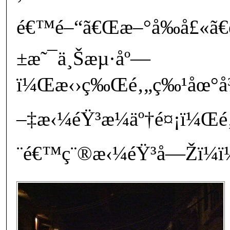
é€™é–“ã€Œæ–°å‰å£«ã€
±æ˜¯ä¸Šæµ·åº—
ï¼Œæ‹›ç‰Œé‚„ç‰¹åœ°å¾ž
–‡æ‹¼éŸ³æ¼äº†é¤¡ï¼Œé‚
¨é€™ç¨®æ‹¼éŸ³å—Žï¼ï¼