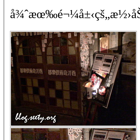
å¾ˆæœ‰é¬¼å±‹çš„æ½›åŠ