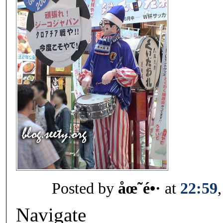
Posted by
åœ˜é•·
at
22:59
Navigate