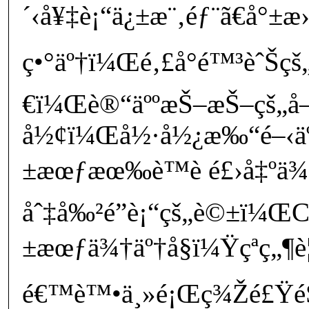
´‹å¥‡è¡“ä¿±æ¨‚éƒ¨ã€å°±æ
ç•°äº†ï¼Œé‚£å°é™³èˆŠ
€ï¼Œè®“äººæŠ–æŠ–çš„å
å½¢ï¼Œå½·å½¿æ‰“é–‹äº
±æœƒæœ‰è™è é£›å‡ºä¾
åˆ‡å‰²é­”è¡“çš„è©±ï¼ŒC
±æœƒä¾†äº†å§ï¼Ÿçªç„¶
é€™è™•ä¸»é¡Œç¾Žé£Ÿé