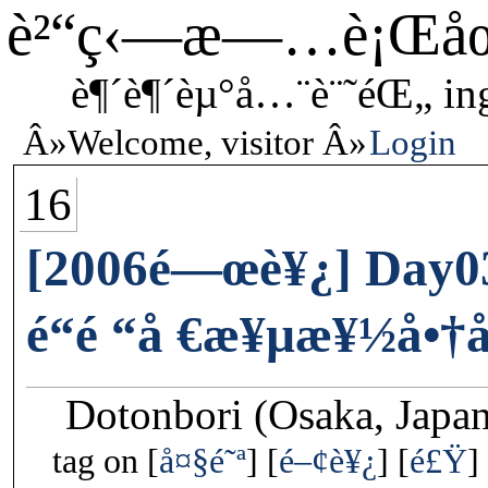
è²“ç‹—æ—…è¡Œå
è¶´è¶´èµ°å…¨è¨˜éŒ„ in
Welcome, visitor
Login
16
[2006é—œè¥¿] Day0
é“é “å €æ¥µæ¥½å•
Dotonbori (Osaka, Japa
tag on
å¤§é˜ª
é–¢è¥¿
é£Ÿ