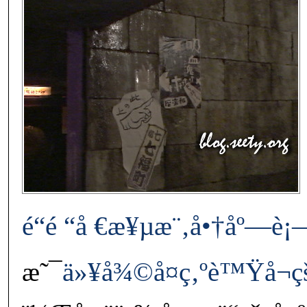
é“é “å €æ¥µæ¨‚å•†åº—è¡
æ˜¯
ä»¥å¾©å¤ç‚ºè™Ÿå¬