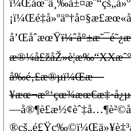
ï¼Œåœ¨ä¸‰å±¤æ¨“çš„å»
¡ï¼Œé‡å»ºäº†å¤§æ­£æœ«å
å’ŒåˆæœŸ
ï¼ˆå°±æ˜¯é˜¿æ
æ®¼å£žåŽ»è¦æ‰“XXæˆ°
å‰é‚£æ®µï¼Œæ—
¥æœ¬æ°‘çœ¾æœ€æ‡·å¿µ
—å®¶è£æ½¢èˆ‡å…¶è²©å
®çš„é£Ÿç‰©ï¼Œä»¥è‡