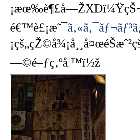
¡æœ‰è¶£å—ŽXDï¼ŸçŠ¬å
é€™è£¡æ˜¯
ã‚«ã‚¯ãƒ¬ãƒ³
¡çš„çŽ©å¾¡å¸¸å¤œéŠæˆ²
—©é–ƒç‚ºå¦™ï½ž