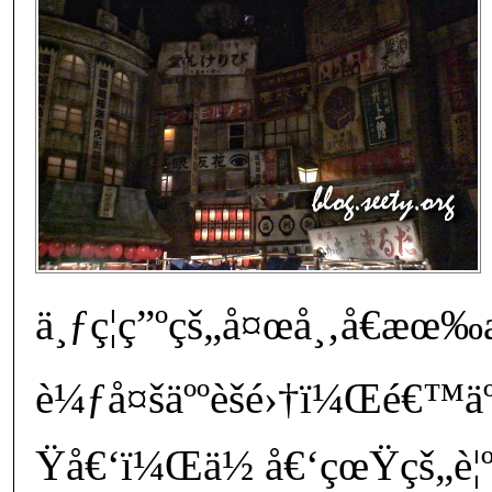
ä¸ƒç¦ç”ºçš„å¤œå¸‚å€æœ
è¼ƒå¤šäººèšé›†ï¼Œé€™äº›
Ÿå€‘ï¼Œä½ å€‘çœŸçš„è