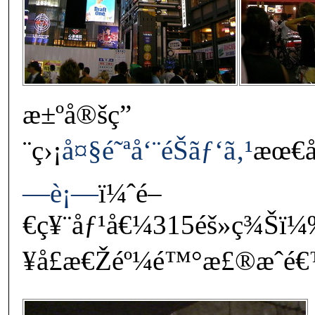
æ±ºå®šç”
¨ç›¡
å¤§é˜ªå‘¨éŠãƒ‘ã‚¹
æœ€å
—è¡—
ï¼ˆé–
€ç¥¨åƒ¹å€¼315éš»ç¾Š
¥å£æ€Žéº¼é™°æ£®æˆé€