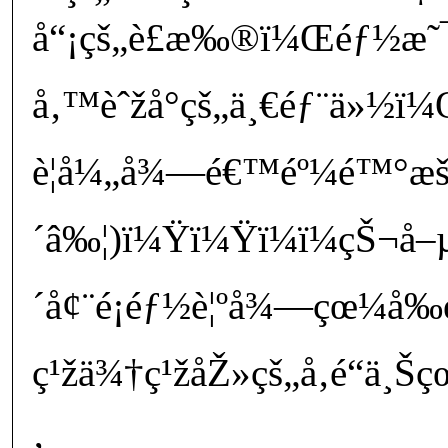
å“¡çš„è£æ‰®ï¼Œéƒ½æ˜
å‚™èˆžå°çš„ä¸€éƒ¨ä»½ï
è¦å¼„å¾—é€™éº¼é™°
´â‰¦)ï¼Ÿï¼Ÿï¼ï¼çŠ¬å–
´å¢¨é¡éƒ½è¦ºå¾—çœ¼å‰
ç¹žä¾†ç¹žåŽ»çš„å‚é“ä¸Š
‚