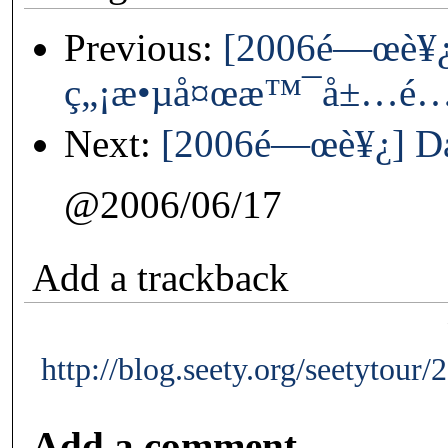
Previous:
[2006é—œè¥¿
ç„¡æ•µå¤œæ™¯å±…é…
Next:
[2006é—œè¥¿] Day
@2006/06/17
Add a trackback
http://blog.seety.org/seetytour
Add a comment