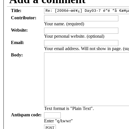
Title:
Contributor:
Your name. (required)
Website:
Your personal website. (optional)
Email:
Your email address. Will not show in page. (su
Body:
Text format is "Plain Text".
Antispam code:
Enter "qAwwr"