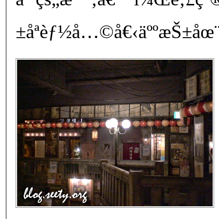
±åªèƒ½å…©å€‹äººæŠ±åœ¨ä