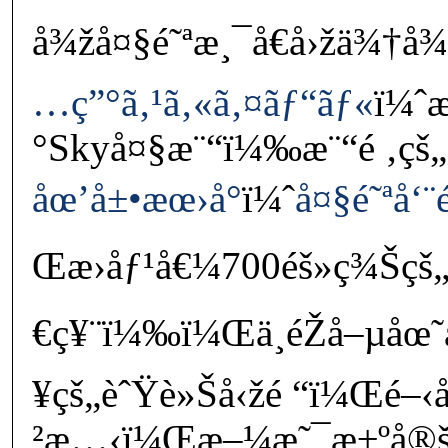
å¾žå¤§é˜ªæ¸¯å€å›žä¾†
…ç”°ã‚¹ã‚«ã‚¤ãƒ“ãƒ«
ï¼ˆ
°Skyå¤§æ¨“ï¼‰æ¨“é ‚çš„
åœ’å±•æœ›å°
ï¼ˆ
å¤§é˜ªå‘¨é
Œæ›åƒ¹å€¼700éš»ç¾Šçš
€ç¥¨ï¼‰ï¼Œä¸éŽå–µåœ˜
¥çš„èˆŸè»Šå‹žé “ï¼Œé–
²æ…‹ï¼Œæ–¼æ˜¯æ±ºå®