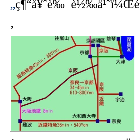
„
ç¶“å¥ˆè‰¯è½‰ä¹˜ï¼Œé€™ä
‚