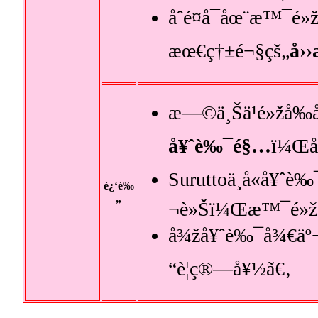
åˆé¤å¯åœ¨æ™¯é
æœ€ç†±é¬§çš„
å››
æ—©ä¸Šä¹é»žå‰å
å¥ˆè‰¯é§…
ï¼Œå
Suruttoä¸å«å¥ˆè
è¿‘é‰
„
¬è»Šï¼Œæ™¯é»žæ
å¾žå¥ˆè‰¯å¾€äº¬
“è¦ç®—å¥½ã€‚