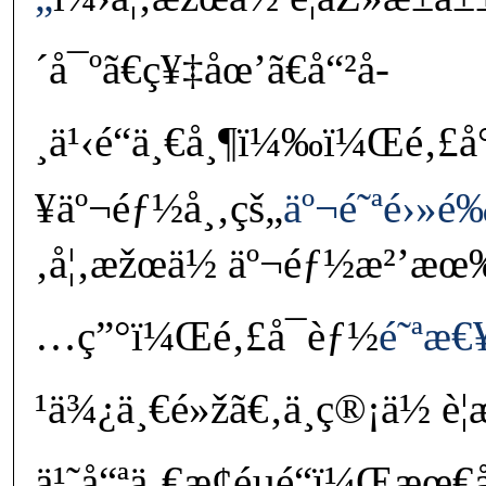
´å¯ºã€ç¥‡åœ’ã€å“²å­
¸ä¹‹é“ä¸€å¸¶ï¼‰ï¼Œé‚£å°
¥äº¬éƒ½å¸‚çš„
äº¬é˜ªé›»é
‚å¦‚æžœä½ äº¬éƒ½æ²’æœ
…ç”°ï¼Œé‚£å¯èƒ½
é˜ªæ€
¹ä¾¿ä¸€é»žã€‚ä¸ç®¡ä½ è¦æ
ä¹˜å“ªä¸€æ¢éµé“ï¼Œæœ