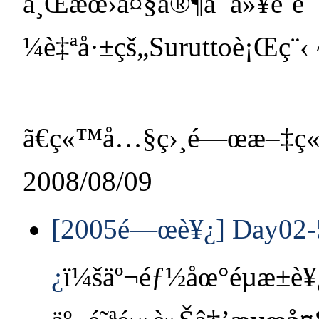
å¸Œæœ›å¤§å®¶å¯ä»¥è¨­è¨
¼è‡ªå·±çš„Suruttoè¡Œç¨‹
ã€ç«™å…§ç›¸é—œæ–‡ç« 
2008/08/09
[2005é—œè¥¿] Day02-5 
¿
ï¼šäº¬éƒ½åœ°éµæ±è¥