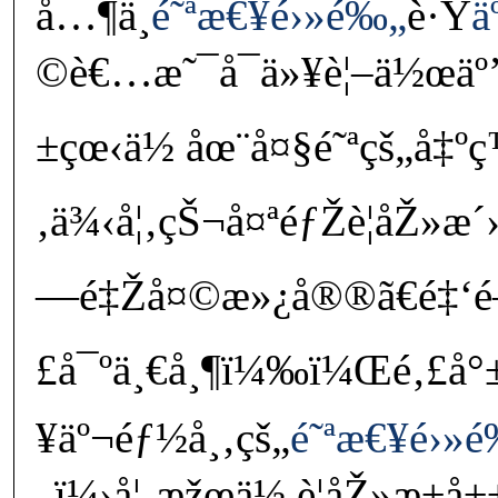
å…¶ä¸­
é˜ªæ€¥é›»é‰„
è·Ÿ
ä
©è€…æ˜¯å¯ä»¥è¦–ä½œäº’
±çœ‹ä½ åœ¨å¤§é˜ªçš„å‡º
‚ä¾‹å¦‚çŠ¬å¤ªéƒŽè¦åŽ»æ´
—é‡Žå¤©æ»¿å®®ã€é‡‘é
£å¯ºä¸€å¸¶ï¼‰ï¼Œé‚£å°±æ
¥äº¬éƒ½å¸‚çš„
é˜ªæ€¥é›»
„
ï¼›å¦‚æžœä½ è¦åŽ»æ±