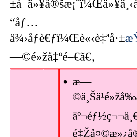
±å¯ä»¥å®šæ¡ˆï¼Œä»¥ä¸‹å
“åƒ…
ä¾›åƒè€ƒï¼Œè«‹è‡ªå·±
æŸ
—©é»žå‡ºé–€ã€‚
æ—
©ä¸Šä¹é»žå‰
äº¬éƒ½ç¬¬ä¸
é‡Žå¤©æ»¿å