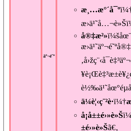
æ¸…æ°´å¯º
ï¼
æ›ä¹˜å…¬è»Šï
å®‡æ²»
ï¼šåœ
æ›ä¹˜äº¬é˜ªå
äº¬é˜ª
‚å›žç¨‹å¯è‡³äº
¥è¡Œè‡³æ±è¥¿
è½‰ä¹˜åœ°éµå
ä¼è¦‹ç¨²è·
ï¼†
æ
å¡å±±é›»è»Š
ï¼
±é›»è»Š
ã€‚