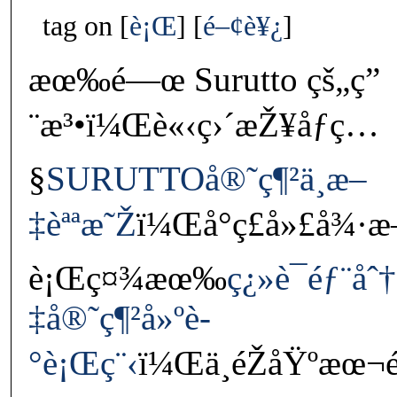
tag on
è¡Œ
é–¢è¥¿
æœ‰é—œ Surutto çš„ç”
¨æ³•ï¼Œè«‹ç›´æŽ¥åƒç…
§
SURUTTOå®˜ç¶²ä¸­æ–
‡èªªæ˜Ž
ï¼Œå°ç£å»£å¾
è¡Œç¤¾æœ‰
ç¿»è­¯éƒ¨
‡å®˜ç¶²å»ºè­
°è¡Œç¨‹
ï¼Œä¸éŽåŸºæœ¬é