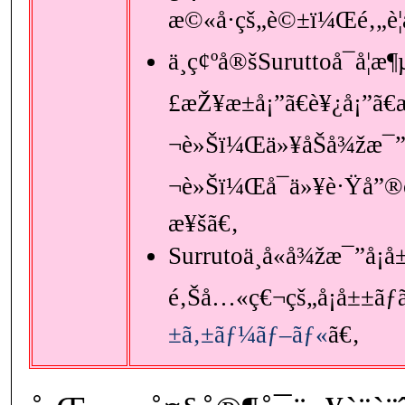
æ©«å·çš„è©±ï¼Œé‚„è¦
ä¸ç¢ºå®šSuruttoå¯å¦æ
£æŽ¥æ±å¡”ã€è¥¿å¡”ã€
¬è»Šï¼Œä»¥åŠå¾žæ¯”å
¬è»Šï¼Œå¯ä»¥è·Ÿå”
æ¥šã€‚
Surrutoä¸å«å¾žæ¯”å
é‚Šå…«ç€¬çš„å¡å±±ãƒ­
±ã‚±ãƒ¼ãƒ–ãƒ«
ã€‚