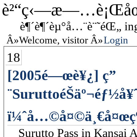
è²“ç‹—æ—…è¡Œå
è¶´è¶´èµ°å…¨è¨˜éŒ„ in
Welcome, visitor
Login
18
[2005é—œè¥¿] ç”
¨SuruttoéŠäº¬éƒ½å¥
ï¼ˆå…©å¤©ä¸€å¤œ
Surutto Pass in Kansai A