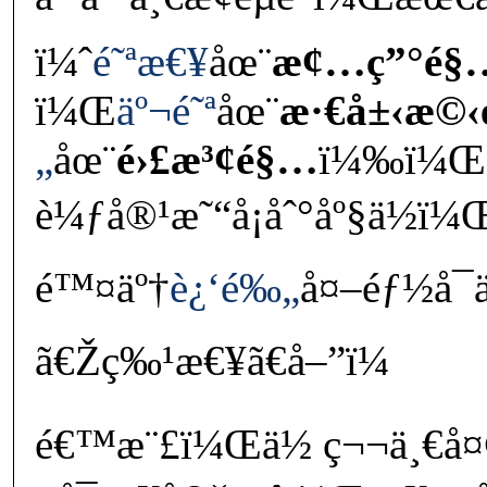
ï¼ˆ
é˜ªæ€¥
åœ¨
æ¢…ç”°é§
ï¼Œ
äº¬é˜ª
åœ¨
æ·€å±‹æ©
„
åœ¨
é›£æ³¢é§…
ï¼‰ï¼Œ
è¼ƒå®¹æ˜“å¡åˆ°åº§ä½ï
é™¤äº†
è¿‘é‰„
å¤–éƒ½å¯
ã€Žç‰¹æ€¥ã€å–”ï¼
é€™æ¨£ï¼Œä½ ç¬¬ä¸€å¤©