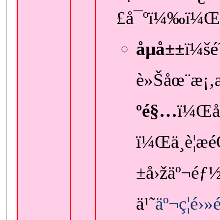
£å¯ºï¼‰ï¼Œå
åµå±±
ï¼š
è»Šåœ¨æ¡‚
ºé§…
ï¼Œå
ï¼Œä¸è¦æ
±å›žäº¬éƒ½
ä¹˜
äº¬ç¦é›