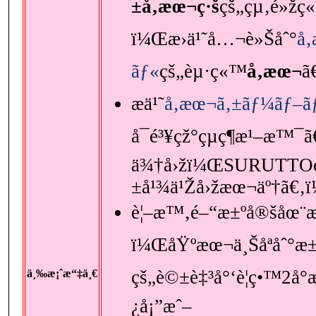
±å‚æœ¬ç·š
çš„çµ‚é»žç
ï¼Œæ›ä¹˜å…¬è»Šåˆ°
å
ãƒ«
çš„èµ·ç«™
å‚æœ¬
ã
æ­ä¹˜
å‚æœ¬ã‚±ãƒ¼ãƒ–ã
å¯é³¥çž°çµç¶æ¹–æ™¯ã
ä¾†å›žï¼ŒSURUTTOç
±å¹¾ä¹Žå›žæœ¬äº†ã€‚
è¦–æ™‚é–“æ±ºå®šåœ¨æ
ï¼ŒåŸºæœ¬ä¸Šåªåˆ°æ±
çš„è©±è‡³å°‘è¦ç•™2å°
ä¸‰æ¡ˆæ“‡ä¸€
¿å¡”æˆ–