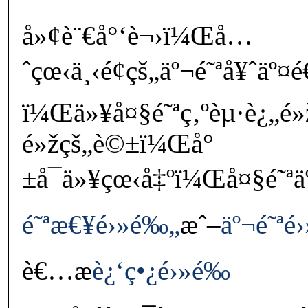
å»¢è¨€å°‘è¬›ï¼Œå…
ˆçœ‹ä¸‹é¢çš„äº¬é˜ªå¥ˆäº¤
ï¼Œä»¥å¤§é˜ªç‚ºèµ·è¿„é
é»žçš„è©±ï¼Œå°
±å¯ä»¥çœ‹å‡ºï¼Œå¤§é˜ªäº
é˜ªæ€¥é›»é‰„
æˆ–
äº¬é˜ªé
è€…æ­
è¿‘ç•¿é›»é‰