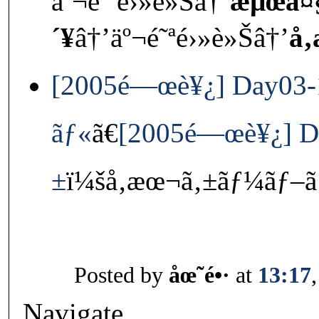
äº¬é˜ªé›»è»Šâ†’
æµœå¤
´¥
â†’äº¬é˜ªé›»è»Šâ†’
å
[2005é—œè¥¿] Day03-
ãƒ«
ã€
[2005é—œè¥¿] Da
±
ï¼šå‚æœ¬ã‚±ãƒ¼ãƒ–ã
Posted by
åœ˜é•·
at
13:17
Navigate