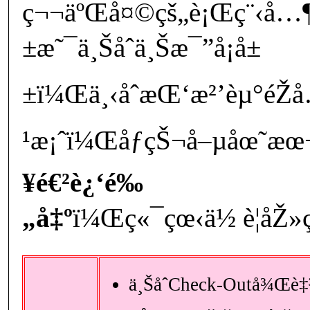
ç¬¬äºŒå¤©çš„è¡Œç¨‹å…¶
±æ˜¯ä¸Šåˆä¸Šæ¯”å¡å±
±ï¼Œä¸‹åˆæŒ‘æ²’èµ°éŽ
¹æ¡ˆï¼ŒåƒçŠ¬å–µåœ˜æœ
¥é€²è¿‘é‰
„å‡º
ï¼Œç«¯çœ‹ä½ è¦åŽ»
ä¸ŠåˆCheck-Outå¾Œè‡