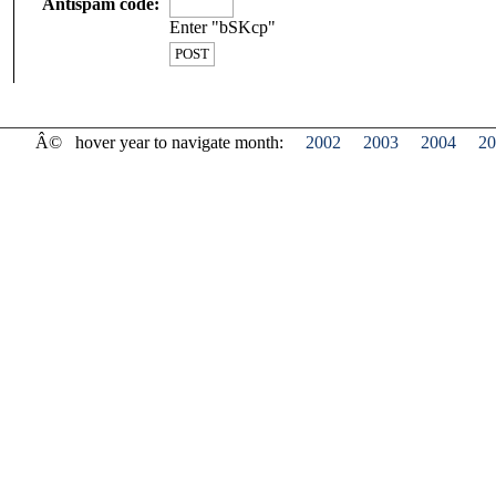
Antispam code:
Enter "bSKcp"
Â©
hover year to navigate month:
2002
2003
2004
20