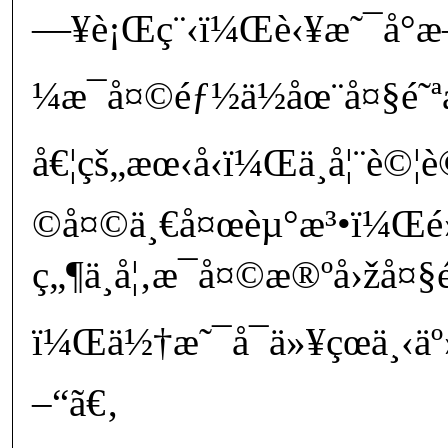
—¥è¡Œç¨‹ï¼Œè‹¥æ˜¯å°æ
¼æ¯å¤©éƒ½ä½åœ¨å¤§é˜
å€¦çš„æœ‹å‹ï¼Œä¸å¦¨è©
©å¤©ä¸€å¤œèµ°æ³•ï¼Œé
ç„¶ä¸å¦‚æ¯å¤©æ®ºå›žå¤
ï¼Œä½†æ˜¯å¯ä»¥çœä¸‹äº
–“ã€‚