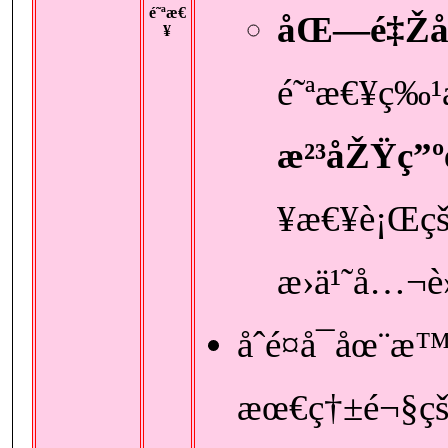
é˜ªæ€
åŒ—é‡Žå
¥
é˜ªæ€¥ç‰¹
æ²³åŽŸç”
¥æ€¥è¡Œçš
æ›ä¹˜å…¬è
åˆé¤å¯åœ¨
æœ€ç†±é¬§çš