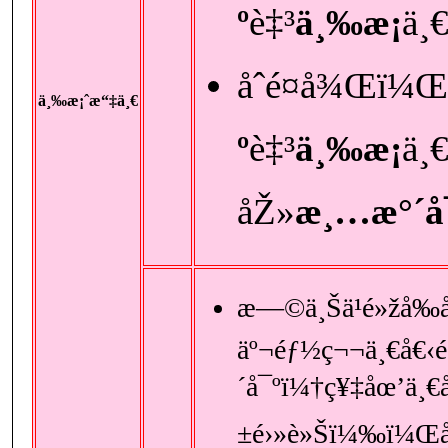
º
è‡³
ä¸‰æ¡
ä¸
åˆé¤å¾Œï¼Œ
ä¸‰æ¡ˆæ“‡ä¸€
º
è‡³
ä¸‰æ¡
ä¸
åŽ»
æ¸…æ°´å
æ—©ä¸Šä¹é»žå‰å
äº¬éƒ½ç¬¬ä¸€å€‹
´å¯ºï¼†
ç¥‡åœ’
ä¸€
±é›»è»Šï¼‰ï¼Œå