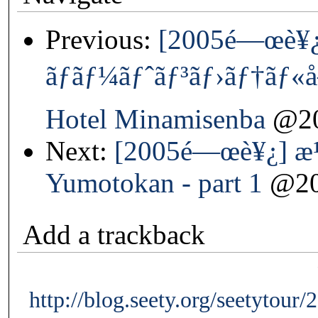
Previous:
[2005é—œè¥¿
ãƒãƒ¼ãƒˆãƒ³ãƒ›ãƒ†ãƒ«å
Hotel Minamisenba
@20
Next:
[2005é—œè¥¿] æ
Yumotokan - part 1
@20
Add a trackback
http://blog.seety.org/seetytour