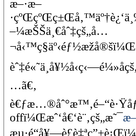
æ–·æ–
·çºŒçºŒç±Œå‚™äº†è¿‘ä
–¼æŠŠä¸€åˆ‡çš„å…
¬å‹™ç§äº‹éƒ½æžå®šï¼Œè¸
èˆ‡é«˜ä¸­å¥½å‹ç‹—é¼»å­
…ã€‚
è€ƒæ…®åˆ°æ™‚é–“è·Ÿåƒ
offï¼Œæˆ‘å€‘è¨‚çš„æ˜¯
æ—
æµ·é“å¥—è£è‡ªç”±è¡Œ