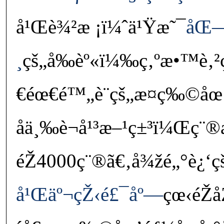
å¹Œè¾²æ ¡ï¼ˆä¹Ÿæ˜¯
åŒ—
¸
çš„å‰èº«ï¼‰ç‚ºæ•™è‚
€éœ€é™„è¨­çš„æ¤ç‰©åœ’
åä¸‰è¬å¹³æ–¹ç±³ï¼Œç
éŽ4000ç¨®ã€‚å¾žé„°è¿‘ç
å¹Œäº¬çŽ‹é£¯åº—
çœ‹éŽ