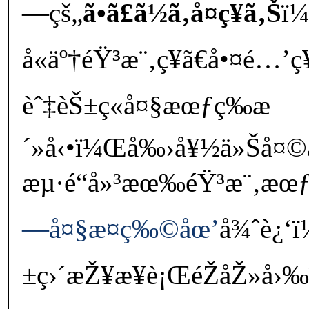
—çš„
ã•ã£ã½ã‚å¤ç¥­ã‚Š
ï
å«äº†éŸ³æ¨‚ç¥­ã€å•¤é…’ç
èˆ‡èŠ±ç«å¤§æœƒç­‰æ
´»å‹•ï¼Œå‰›å¥½ä»Šå¤
æµ·é“å»³æœ‰éŸ³æ¨‚æœ
—å¤§æ¤ç‰©åœ’
å¾ˆè¿‘
±ç›´æŽ¥æ­¥è¡ŒéŽåŽ»å›‰