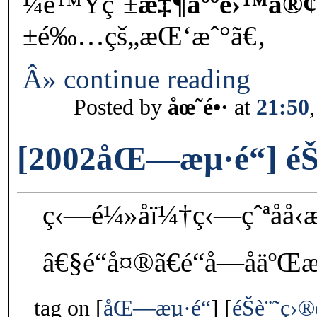
¼è™Ÿç¨±
æ‡¶äººé›™å®¢
±é‰…çš„æŒ‘æˆ°ã€‚
Â» continue reading
Posted by
åœ˜é•·
at
21:50
[2002åŒ—æµ·é“] é
ç‹—é¼»å­ï¼†ç‹—çˆªå­
â€§é“å¤®ã€é“å—åä
tag on
åŒ—æµ·é“
éŠè¨˜ç›