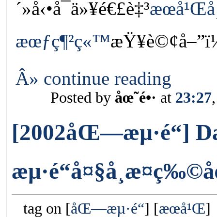
´»å‹•å¯ä»¥é€£è‡³
æœ­å¹Œå
æœƒç¶²ç«™
æŸ¥è©¢å–”ï
Â» continue reading
Posted by
åœ˜é•·
at
23:27
[2002åŒ—æµ·é“] 
æµ·é“å¤§å­¸æ¤ç‰©
tag on
åŒ—æµ·é“
æœ­å¹Œ