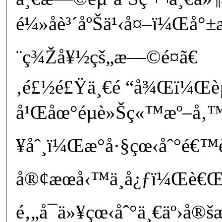
é¼»å­è³´åºŠä¹‹å¤–ï¼Œå°±æ
¨ç¾Žå¥½çš„æ—©é¤ã€
‚é£½é£Ÿä¸€é “å¾Œï¼Œè
å¹Œåœ°éµè»Šç«™æº–å‚
¥åˆ¸ï¼Œæ°å·§çœ‹åˆ°
å®¢æœå‹™ä¸­å¿ƒï¼Œè€Œ
é‚„å¯ä»¥çœ‹åˆ°ä¸€äº›