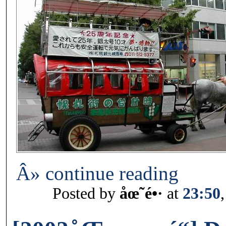
Â» continue reading
Posted by
åœ˜é•·
at
23:50