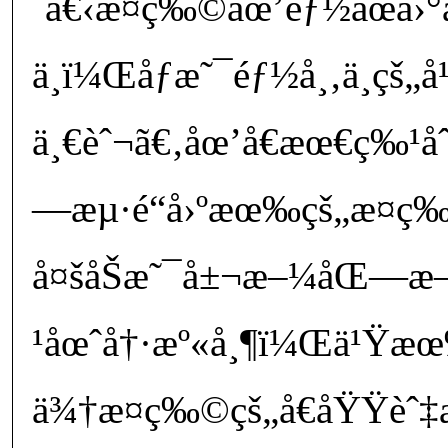
´å€‹æ¤ç‰©åœ’éƒ½åœå›°
ä¸­ï¼Œåƒæ˜¯éƒ½å¸‚ä¸­ç
ä¸€èˆ¬ã€‚åœ’å€æœ€ç‰¹åˆ
—æµ·é“å›ºæœ‰çš„æ¤ç
å¤šåŠæ˜¯å±¬æ–¼åŒ—æ
¹åœˆå†·æº«å¸¶ï¼Œä¹Ÿæœ
ä¾†æ¤ç‰©çš„å€åŸŸèˆ‡