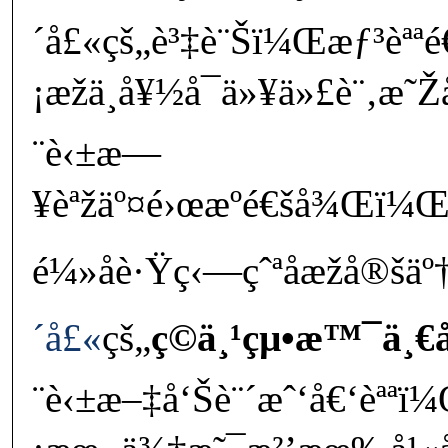
´å£«çš„è³‡è¨Šï¼Œæƒ³èªª
¡æžä¸å¥½å¯ä»¥ä»£è¨‚æ˜
¨è‹±æ—
¥èªžäº¤é›œæºé€šå¾Œï¼Œå
é¼»å­è·Ÿç‹—çˆªå­æžå®šäº
´å£«
çš„
ç©ä¸¹çµ•æ™¯ä¸€å
¨è‹±æ–‡å‘Šè¨´æˆ‘å€‘èªª