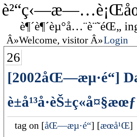
è²“ç‹—æ—…è¡Œå
è¶´è¶´èµ°å…¨è¨˜éŒ„ in
Welcome, visitor
Login
26
[2002åŒ—æµ·é“] D
è±å¹³å·èŠ±ç«å¤§æœƒ
tag on
åŒ—æµ·é“
æœ­å¹Œ