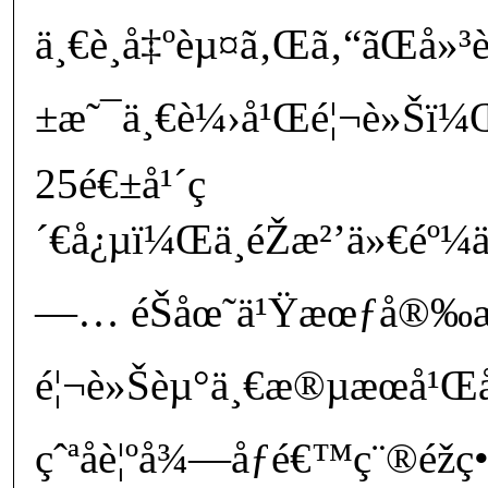
ä¸€è¸å‡ºèµ¤ã‚Œã‚“ãŒå»³è
±æ˜¯ä¸€è¼›å¹Œé¦¬è»Šï¼
25é€±å¹´ç
´€å¿µï¼Œä¸éŽæ²’ä»€éº¼
—… éŠåœ˜ä¹Ÿæœƒå®‰æ
é¦¬è»Šèµ°ä¸€æ®µæœ­å¹Œå
çˆªå­è¦ºå¾—åƒé€™ç¨®é