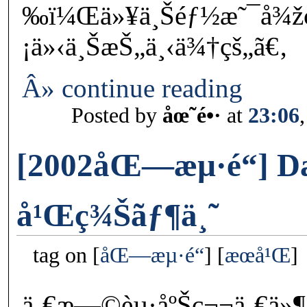
‰ï¼Œä»¥ä¸Šéƒ½æ˜¯å¾ž
¡ä»‹ä¸ŠæŠ„ä¸‹ä¾†çš„ã€‚
Â» continue reading
Posted by
åœ˜é•·
at
23:06
[2002åŒ—æµ·é“] D
å¹Œç¾Šãƒ¶ä¸˜
tag on
åŒ—æµ·é“
æœ­å¹Œ
ä¸€æ—©èµ·åºŠç¬¬ä¸€ä»¶