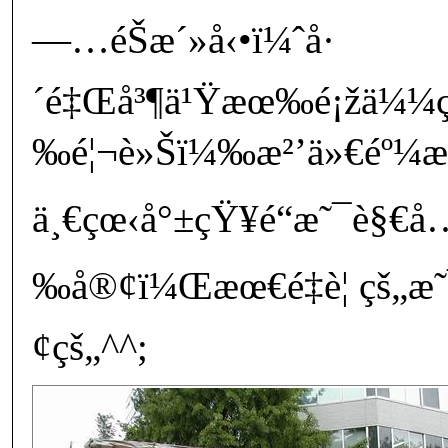
—…éŠæ´»å‹•ï¼ˆå·
´é‡Œå³¶ä¹Ÿæœ‰é¡žä¼¼
‰é¦¬è»Šï¼‰æ²’ä»€éº¼æ
ä¸€çœ‹å°±çŸ¥é“æ˜¯è§€å
‰å®¢ï¼Œæœ€é‡è¦ çš„æ
¢çš„^^;