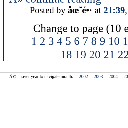
Posted by
åœ˜é•·
at
21:39
Change to page (10 e
1
2
3
4
5
6
7
8
9
10
18
19
20
21
2
Â©
hover year to navigate month:
2002
2003
2004
20