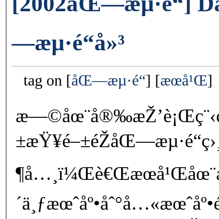
[2002åŒ—æµ·é“] D
—æµ·é“å»³
tag on
åŒ—æµ·é“
æœ­å¹Œ
æ—©åœ¨å®‰æŽ’è¡Œç¨‹
±æŸ¥é–±éŽåŒ—æµ·é“ç
¶å…¸ï¼Œè€Œæœ­å¹Œåœ¨æ
´ä¸ƒæœˆåº•åˆ°å…«æœˆåº