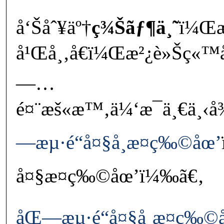
å‘Šåˆ¥äº†
ç¾Šãƒ¶ä¸˜
ï¼Œæ
å¹Œå¸‚å€ï¼Œæ²¿è»Šç«™å
—…
é¤¨æš«æ™‚ä¼‘æ¯ä¸€ä¸‹
—æµ·é“å¤§å­¸æ¤ç‰©åœ’
å¤§æ¤ç‰©åœ’ï¼‰ã€‚
åŒ—æµ·é“å¤§å­¸æ¤ç‰©