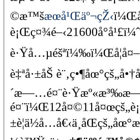
©æ™š
æœ­å¹Œäº¬çŽ‹
ï¼Œ
è¡Œç¤¾é–‹21600å°å¹£ï¼
è·Ÿå…µéšªï¼‰ï¼Œå¦å¤–
è‡ªå·±åŠ è¨‚ç•¶åœ°çš„å•
´æ—…é¤¨è·Ÿæº«æ³‰æ
é¤¨ï¼Œ12å¤©11å¤œçš„è
±è¦ä½å…­å€‹ä¸åŒçš„åœ