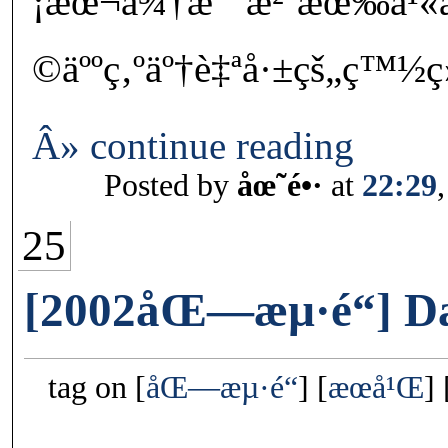
¡æœ¬ä¾†æ˜¯æ²’æœ‰å¹«å
©äººç‚ºäº†è‡ªå·±çš„ç™½ç›
Â» continue reading
Posted by
åœ˜é•·
at
22:29
25
[2002åŒ—æµ·é“] Da
tag on
åŒ—æµ·é“
æœ­å¹Œ